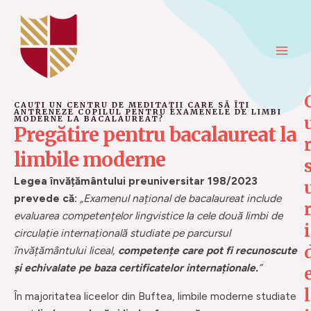
Skip
Main
to
Men
content
CAUȚI UN CENTRU DE MEDITAȚII CARE SĂ ÎȚI
ANTRENEZE COPILUL PENTRU EXAMENELE DE LIMBI
MODERNE LA BACALAUREAT?
Pregătire pentru bacalaureat la
r
limbile moderne
Legea învățământului preuniversitar 198/2023
prevede că:
„Examenul național de bacalaureat include
r
evaluarea competențelor lingvistice la cele două limbi de
i
circulație internațională studiate pe parcursul
învățământului liceal,
competențe care pot fi recunoscute
și echivalate pe baza certificatelor internaționale.
”
l
În majoritatea liceelor din Buftea, limbile moderne studiate