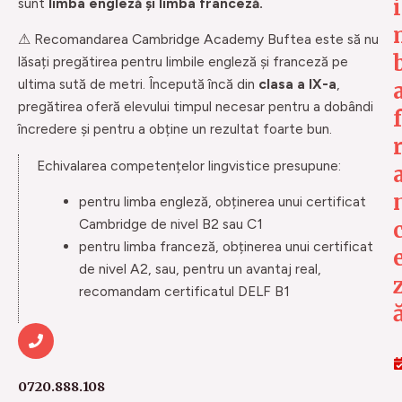
i
sunt
limba engleză și limba franceză.
⚠ Recomandarea Cambridge Academy Buftea este să nu
lăsați pregătirea pentru limbile engleză și franceză pe
ultima sută de metri. Începută încă din
clasa a IX-a
,
pregătirea oferă elevului timpul necesar pentru a dobândi
f
încredere și pentru a obține un rezultat foarte bun.
r
Echivalarea competențelor lingvistice presupune:
pentru limba engleză, obținerea unui certificat
Cambridge de nivel B2 sau C1
pentru limba franceză, obținerea unui certificat
de nivel A2, sau, pentru un avantaj real,
recomandam certificatul DELF B1
0720.888.108